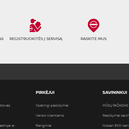
AS
REGISTRUOKITĖS Į SERVISĄ
RASKITE MUS
PIRKĖJUI
SAVININKUI
tstovas
Ypatingi pasiūlymai
MŪSŲ PAŽADAS
Verslo klientams
Pasiūlymai sav
ashqai e-
Renginiai
Nissan EKO-ser