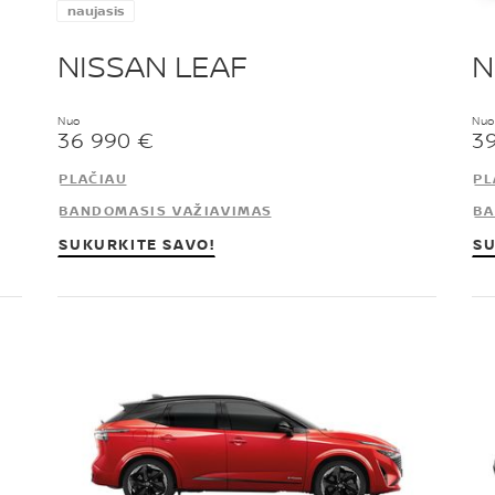
naujasis
NISSAN LEAF
N
Nuo
Nuo
36 990 €
3
PLAČIAU
PL
BANDOMASIS VAŽIAVIMAS
BA
SUKURKITE SAVO!
SU