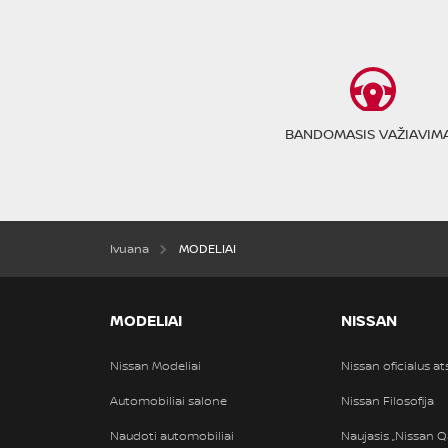
BANDOMASIS VAŽIAVIM
Ivuana
MODELIAI
MODELIAI
NISSAN
Nissan Modeliai
Nissan oficialus a
Automobiliai salone
Nissan Filosofija
Naudoti automobiliai
Naujasis „Nissan Q