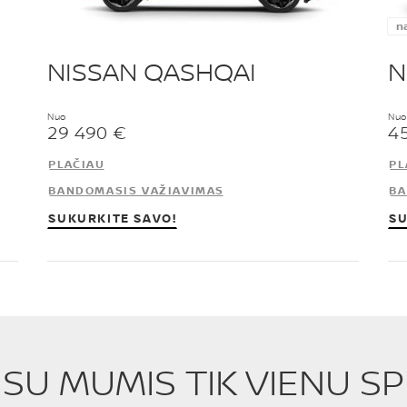
n
NISSAN QASHQAI
N
Nuo
Nuo
29 490 €
4
PLAČIAU
PL
BANDOMASIS VAŽIAVIMAS
BA
SUKURKITE SAVO!
SU
E SU MUMIS TIK VIENU S