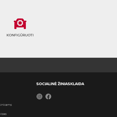
KONFIGŪRUOTI
SOCIALINĖ ŽINIASKLAIDA
Instagram
Facebook
ininkams
visas