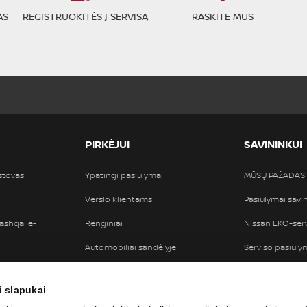
AS
REGISTRUOKITĖS Į SERVISĄ
RASKITE MUS
PIRKĖJUI
SAVININKUI
tstovas
Ypatingi pasiūlymai
MŪSŲ PAŽADAS
Verslo klientams
Pasiūlymai sav
ashqai e-
Renginiai
Nissan EKO-ser
Automobiliai sandėlyje
Serviso pasiūly
Bandomasis važiavimas
Garantija
i slapukai
Automobilio finansavimas
„NISSAN ASSIS