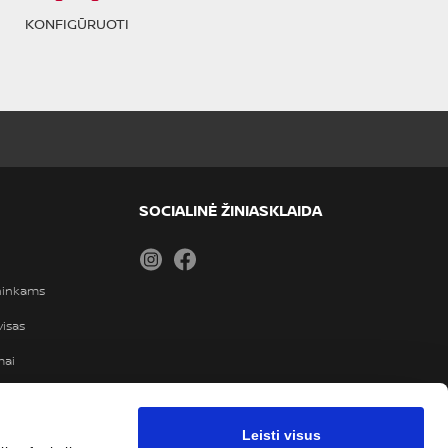
KONFIGŪRUOTI
SOCIALINĖ ŽINIASKLAIDA
Instagram
Facebook
ininkams
visas
mai
TANCE“ PAGALBA
Leisti visus