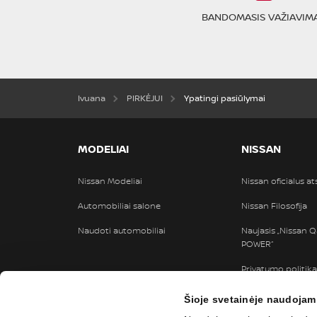
BANDOMASIS VAŽIAVIM
Ivuana
PIRKĖJUI
Ypatingi pasiūlymai
MODELIAI
NISSAN
Nissan Modeliai
Nissan oficialus a
Automobiliai salone
Nissan Filosofija
Naudoti automobiliai
Naujasis „Nissan Q
POWER“
Privatumo politika
Šioje svetainėje naudojam